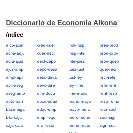
Diccionario de Economía Alkona
índice
a co-acer
créd-cuer
indi-insp
pres-prod
acha-adju
cuer-decl
insp-inte
prod-prov
adju-ajus
decl-depó
inte-juez
prov-queb
ajus-ampl
depó-desa
juez-just
quej-reci
ampl-apli
desc-deva
just-ley
reci-refe
apli-aseg
devo-dire
ley -líne
refe-rent
aseg-auto
dire-docu
líne-mano
rent-resp
auto-barr
docu-edad
mano-mayo
resp-roma
base-biga
edad-empr
mayo-merc
rota-sect
bila-caja
empr-equi
merc-mone
sect-sigl
caja-cara
erar-esta
mone-mutu
sign-soci